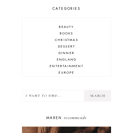
CATEGORIES
BEAUTY
BOOKS
CHRISTMAS
DESSERT
DINNER
ENGLAND
ENTERTAINMENT
EUROPE
EVERYTHING ELSE
FASHION
FILM
FIT IM JANUAR
FITNESS
FOOD
recommends
MAREN
FRANCE
FRÜHSTÜCK
FRÜHSTÜCK REZEPTE